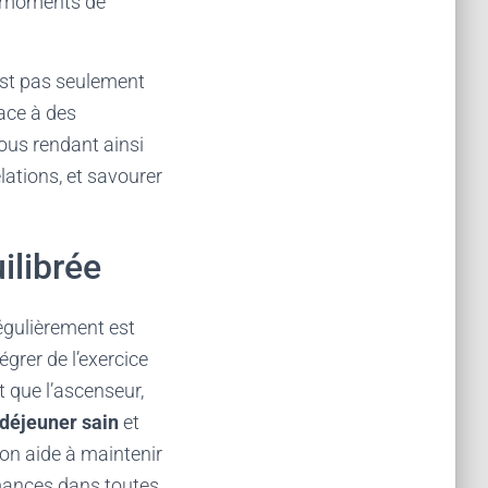
es moments de
’est pas seulement
face à des
vous rendant ainsi
elations, et savourer
ilibrée
 régulièrement est
grer de l’exercice
t que l’ascenseur,
déjeuner sain
et
ion aide à maintenir
rmances dans toutes