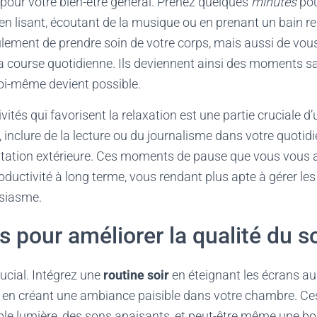
 pour votre bien-être général. Prenez quelques
minutes
pou
 lisant, écoutant de la musique ou en prenant un bain rel
ement de prendre soin de votre corps, mais aussi de vous
a course quotidienne. Ils deviennent ainsi des moments s
oi-même devient possible.
vités qui favorisent la relaxation est une partie cruciale 
, inclure de la lecture ou du journalisme dans votre quotidi
gitation extérieure. Ces moments de pause que vous vous
oductivité à long terme, vous rendant plus apte à gérer le
usiasme.
 pour améliorer la qualité du 
ucial. Intégrez une
routine soir
en éteignant les écrans a
 en créant une ambiance paisible dans votre chambre. Ces
ible lumière, des sons apaisants, et peut-être même une 