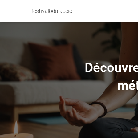
festivalbdajaccio
Découvrez
mét