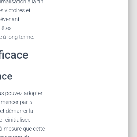
nalisation à la fin
s victoires et
prévenant
 êtes
e à long terme.
ficace
nce
ous pouvez adopter
mmencer par 5
et démarrer la
éinitialiser,
t à mesure que cette