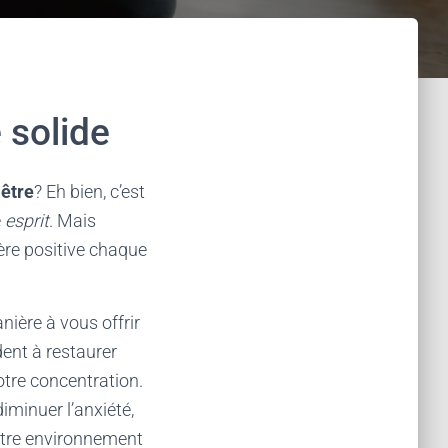
 solide
-être
? Eh bien, c’est
e
esprit
. Mais
re positive chaque
nière à vous offrir
ent à restaurer
otre concentration.
iminuer l’anxiété,
votre environnement