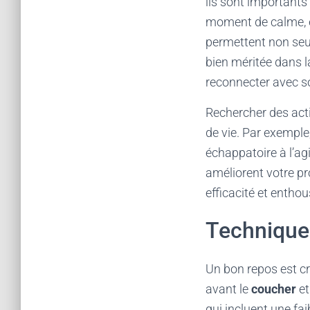
ils sont importants
moment de calme, en
permettent non seul
bien méritée dans l
reconnecter avec s
Rechercher des acti
de vie. Par exemple
échappatoire à l’a
améliorent votre pr
efficacité et entho
Techniques
Un bon repos est cr
avant le
coucher
et
qui incluent une fa