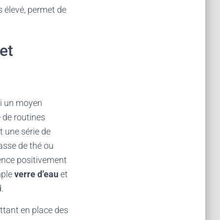
s élevé, permet de
et
si un moyen
e de routines
nt une série de
asse de thé ou
uence positivement
mple
verre d’eau
et
.
ttant en place des