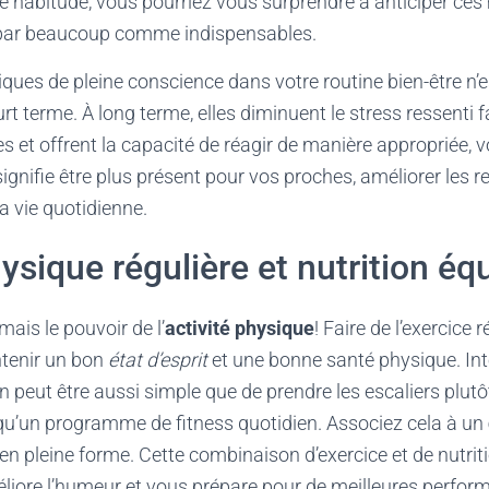
ne habitude, vous pourriez vous surprendre à anticiper c
 par beaucoup comme indispensables.
iques de pleine conscience dans votre routine bien-être n
rt terme. À long terme, elles diminuent le stress ressenti 
s et offrent la capacité de réagir de manière appropriée, 
 signifie être plus présent pour vos proches, améliorer les r
la vie quotidienne.
ysique régulière et nutrition équ
ais le pouvoir de l’
activité physique
! Faire de l’exercice
ntenir un bon
état d’esprit
et une bonne santé physique. Inté
n peut être aussi simple que de prendre les escaliers plutô
 qu’un programme de fitness quotidien. Associez cela à un
en pleine forme. Cette combinaison d’exercice et de nutrit
éliore l’humeur et vous prépare pour de meilleures perfo