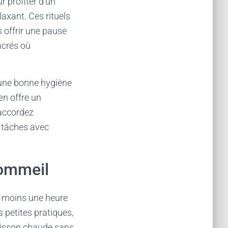
r profiter d’un
axant. Ces rituels
 offrir une pause
acrés où
d’une bonne hygiène
en offre un
 accordez
s tâches avec
sommeil
u moins une heure
 petites pratiques,
boisson chaude sans