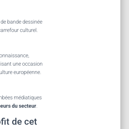
s de bande dessinée
arrefour culturel.
connaissance,
faisant une occasion
culture européenne.
ombées médiatiques
ceurs du secteur
.
fit de cet