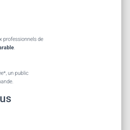
x professionnels de
arable
.
e*, un public
hande.
ous