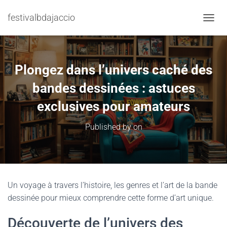
festivalbdajaccio
TOGGL
Plongez dans l’univers caché des
bandes dessinées : astuces
exclusives pour amateurs
Published by
on
Un voyage à travers l’histoire, les genres et l’art de la bande
dessinée pour mieux comprendre cette forme d’art unique.
Découverte de l’univers des