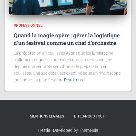
PROFESSIONNEL
Quand la magie opère : gérer la logistique
d’un festival comme un chef d’orchestre
La préparation en coulisses Avant que les lumières ne
s’allument et que les premières notes retentissent, se
déploie une véritable symphonie de préparation en
coulisses. Chaque détail est examiné sous un microscope
logistique. La planification
Read more
MENTIONS LÉGALES
DITES-NOUS TOUT !
Hestia | Developed by
ThemeIsle