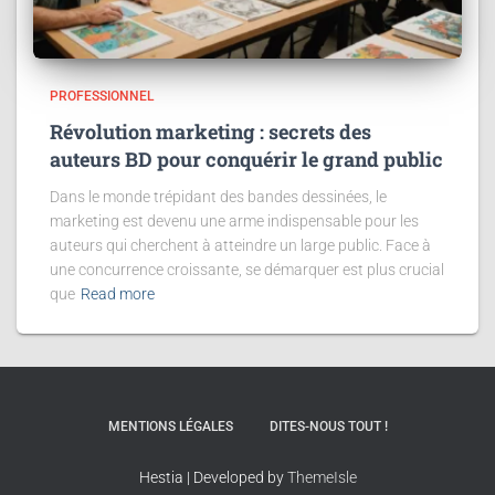
PROFESSIONNEL
Révolution marketing : secrets des
auteurs BD pour conquérir le grand public
Dans le monde trépidant des bandes dessinées, le
marketing est devenu une arme indispensable pour les
auteurs qui cherchent à atteindre un large public. Face à
une concurrence croissante, se démarquer est plus crucial
que
Read more
MENTIONS LÉGALES
DITES-NOUS TOUT !
Hestia | Developed by
ThemeIsle