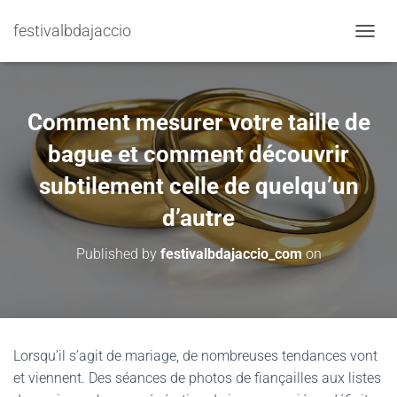
festivalbdajaccio
TOGGL
Comment mesurer votre taille de
bague et comment découvrir
subtilement celle de quelqu’un
d’autre
Published by
festivalbdajaccio_com
on
Lorsqu’il s’agit de mariage, de nombreuses tendances vont
et viennent. Des séances de photos de fiançailles aux listes