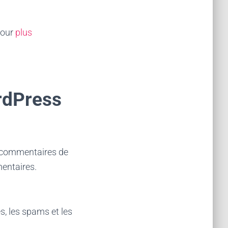
Pour
plus
rdPress
e commentaires de
mentaires.
, les spams et les