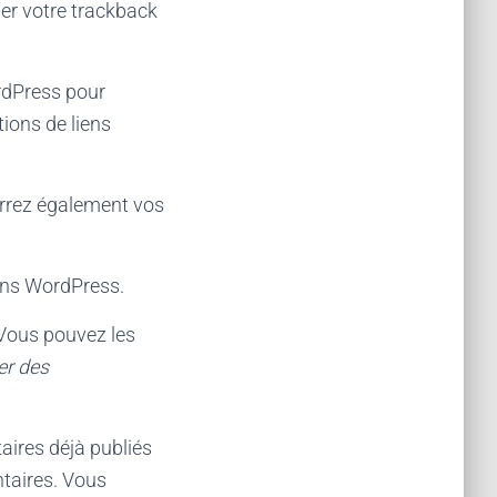
cher votre trackback
rdPress pour
tions de liens
errez également vos
dans WordPress.
 Vous pouvez les
er des
ires déjà publiés
taires. Vous