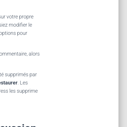
ur votre propre
iez modifier le
’options pour
ommentaire, alors
été supprimés par
estaurer
. Les
ress les supprime