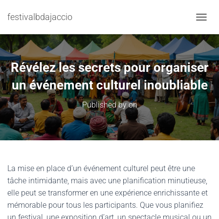
festivalbdajaccio
TOGGL
Révélez les secrets pour organiser
un événement culturel inoubliable
Published by
on
La mise en place d’un événement culturel peut être une
tâche intimidante, mais avec une planification minutieuse,
elle peut se transformer en une expérience enrichissante et
mémorable pour tous les participants. Que vous planifiez
un festival, une exposition d’art, un spectacle musical ou un