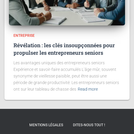
ENTREPRISE
Révélation : les clés insoupçonnées pour
propulser les entrepreneurs seniors
Les avantages uniques des entrepreneurs seniors
Expérience et savoir-faire accumulés L’âge mûr, souvent
synonyme de vieillesse paisible, peut être aussi une
période de grande productivité. Les entrepreneurs seniors
ont sur leur tableau de chasse des
Read more
MENTIONS LÉGALES
DITES-NOUS TOUT !