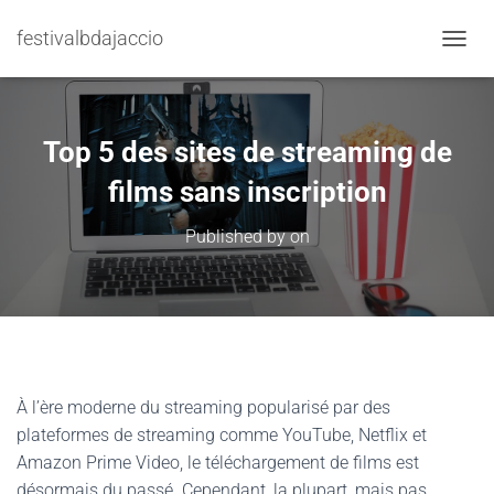
festivalbdajaccio
TOGGL
Top 5 des sites de streaming de
films sans inscription
Published by
on
À l’ère moderne du streaming popularisé par des
plateformes de streaming comme YouTube, Netflix et
Amazon Prime Video, le téléchargement de films est
désormais du passé. Cependant, la plupart, mais pas